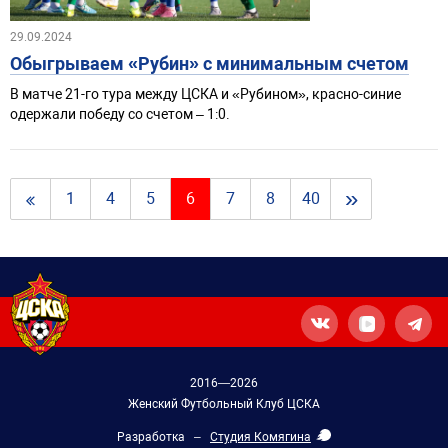
29.09.2024
Обыгрываем «Рубин» с минимальным счетом
В матче 21-го тура между ЦСКА и «Рубином», красно-синие
одержали победу со счетом – 1:0.
»
1
4
5
6
7
8
40
2016—2026
Женский Футбольный Клуб ЦСКА
Разработка –
Студия Комягина