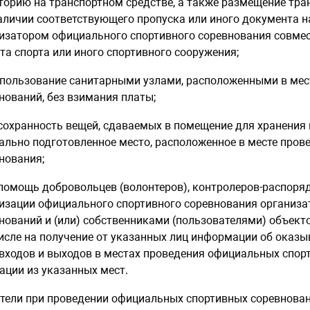
торию на транспортном средстве, а также размещение тра
аличии соответствующего пропуска или иного документа н
изатором официального спортивного соревнования совмес
та спорта или иного спортивного сооружения;
 пользование санитарными узлами, расположенными в ме
нований, без взимания платы;
 сохранность вещей, сдаваемых в помещение для хранения 
ально подготовленное место, расположенное в месте пров
нования;
 помощь добровольцев (волонтеров), контролеров-распоряд
изации официального спортивного соревнования организ
нований и (или) собственниками (пользователями) объекто
исле на получение от указанных лиц информации об оказы
 входов и выходов в местах проведения официальных спор
ации из указанных мест.
ители при проведении официальных спортивных соревнова