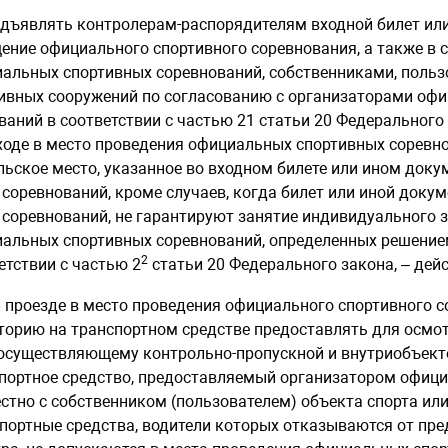
едъявлять контролерам-распорядителям входной билет ил
ение официального спортивного соревнования, а также в 
альных спортивных соревнований, собственниками, польз
ивных сооружений по согласованию с организаторами оф
ваний в соответствии с частью 21 статьи 20 Федерального
ходе в место проведения официальных спортивных соревн
льское место, указанное во входном билете или ином док
 соревнований, кроме случаев, когда билет или иной доку
 соревнований, не гарантируют занятие индивидуального з
альных спортивных соревнований, определенных решение
2
етствии с частью 2
статьи 20 Федерального закона, – де
и проезде в место проведения официального спортивного с
торию на транспортном средстве предоставлять для осмот
 осуществляющему контрольно-пропускной и внутриобъект
портное средство, предоставляемый организатором офици
стно с собственником (пользователем) объекта спорта или
портные средства, водители которых отказываются от пре