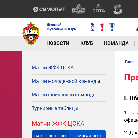
Женский
Футбольный Клуб
НОВОСТИ
КЛУБ
КОМАНДА
Главна
Матчи ЖФК ЦСКА
Пра
Матчи молодежной команды
Матчи юниорской команды
I. О
Турнирные таблицы
1. На
офици
Матчи ЖФК ЦСКА
2. Дл
ЗАВЕРШЕННЫЙ
БЛИЖАЙШИЙ