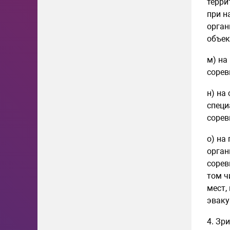
терри
при н
орган
объек
м) на
сорев
н) на
специ
сорев
о) на
орган
сорев
том ч
мест,
эваку
4. Зр