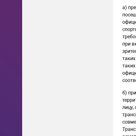
а) пр
посещ
офици
спорт
требо
при в
зрите
таких
таких
офици
соотв
б) пр
терри
лицу,
транс
совме
Транс