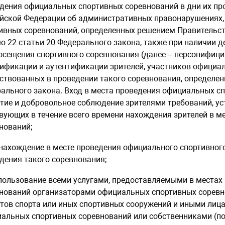
дения официальных спортивных соревнований в дни их про
йской Федерации об административных правонарушениях, 
ивных соревнований, определенных решением Правительст
ю 22 статьи 20 Федерального закона, также при наличии
осещения спортивного соревнования (далее – персонифиц
ификации и аутентификации зрителей, участников официал
ствованных в проведении такого соревнования, определенн
ального закона. Вход в места проведения официальных с
тие и добровольное соблюдение зрителями требований, у
вующих в течение всего времени нахождения зрителей в 
нований;
 нахождение в месте проведения официального спортивного
дения такого соревнования;
 пользование всеми услугами, предоставляемыми в места
нований организаторами официальных спортивных соревн
тов спорта или иных спортивных сооружений и иными ли
альных спортивных соревнований или собственниками (по