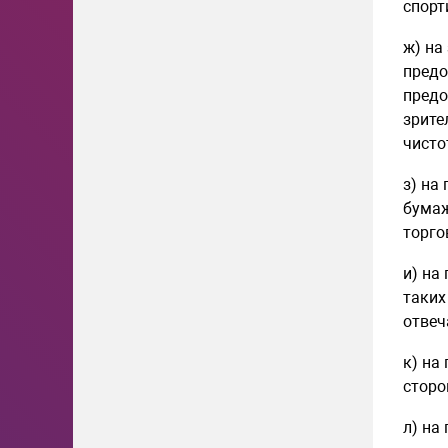
спорт
ж) на
предо
предо
зрите
чисто
з) на
бумаж
торго
и) на
таких
отвеч
к) на
сторо
л) на