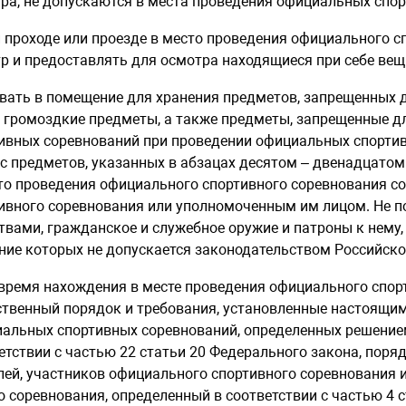
ра, не допускаются в места проведения официальных спор
и проходе или проезде в место проведения официального 
р и предоставлять для осмотра находящиеся при себе вещ
авать в помещение для хранения предметов, запрещенных 
 громоздкие предметы, а также предметы, запрещенные д
ивных соревнований при проведении официальных спортив
с предметов, указанных в абзацах десятом – двенадцатом
то проведения официального спортивного соревнования с
ивного соревнования или уполномоченным им лицом. Не 
твами, гражданское и служебное оружие и патроны к нему, 
ние которых не допускается законодательством Российско
 время нахождения в месте проведения официального спо
твенный порядок и требования, установленные настоящим
альных спортивных соревнований, определенных решение
етствии с частью 22 статьи 20 Федерального закона, пор
лей, участников официального спортивного соревнования 
о соревнования, определенный в соответствии с частью 4 с