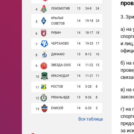
пров
ЛОКОМОТИВ
13
24-8
24
4
3. Зр
КРЫЛЬЯ
14
19-18
24
5
СОВЕТОВ
а) на
РУБИН
14
18-17
18
6
спорт
и лиц
ЧЕРТАНОВО
14
19-25
17
7
офици
ДИНАМО
13
8-12
16
8
б) на
ЗВЕЗДА-2005
14
11-22
15
9
прове
КРАСНОДАР
14
11-21
11
связа
10
РОСТОВ
14
3-28
8
11
в) на
закон
РЯЗАНЬ-ВДВ
13
8-26
8
12
г) на
ЕНИСЕЙ
14
6-33
3
13
спорт
Вся таблица
предо
за ис