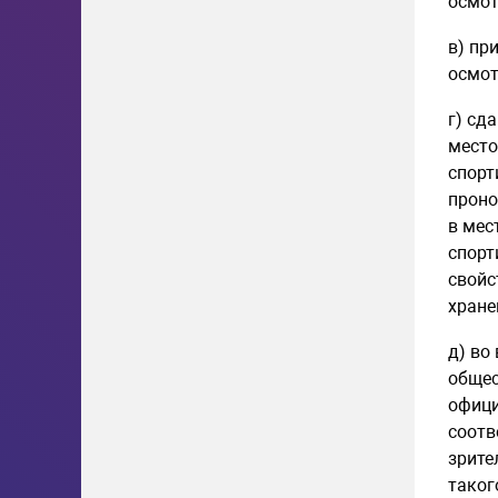
осмот
в) пр
осмот
г) сд
место
спорт
проно
в мес
спорт
свойс
хране
д) во
общес
офици
соотв
зрите
таког