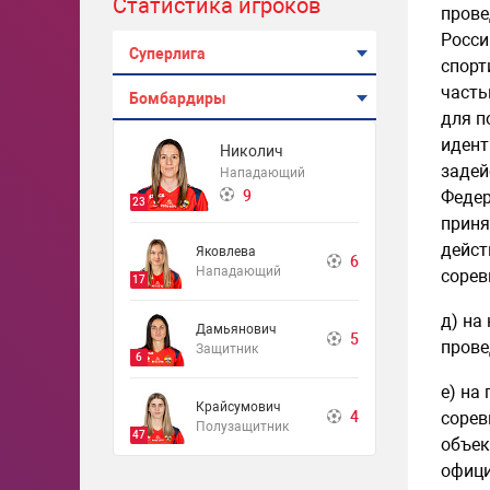
Статистика игроков
прове
Росси
Суперлига
спорт
часть
Бомбардиры
для п
идент
Николич
задей
Нападающий
9
Федер
23
приня
дейст
Яковлева
6
Нападающий
сорев
17
д) на
Дамьянович
5
прове
Защитник
6
е) на
Крайсумович
4
сорев
Полузащитник
47
объек
офици