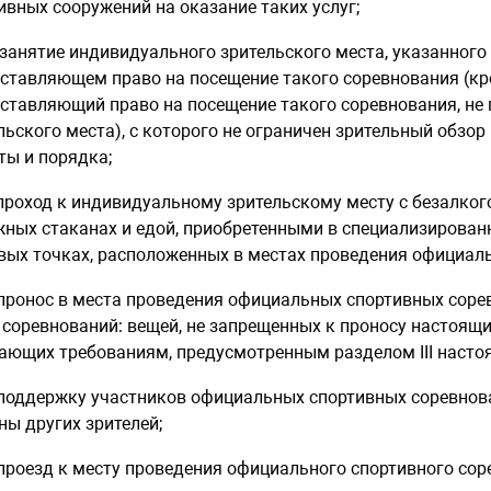
ивных сооружений на оказание таких услуг;
 занятие индивидуального зрительского места, указанного 
ставляющем право на посещение такого соревнования (кро
ставляющий право на посещение такого соревнования, не
льского места), с которого не ограничен зрительный обзор
ты и порядка;
 проход к индивидуальному зрительскому месту с безалко
ных стаканах и едой, приобретенными в специализированн
вых точках, расположенных в местах проведения официал
 пронос в места проведения официальных спортивных соре
 соревнований: вещей, не запрещенных к проносу настоящ
ающих требованиям, предусмотренным разделом III насто
 поддержку участников официальных спортивных соревнова
ны других зрителей;
 проезд к месту проведения официального спортивного сор