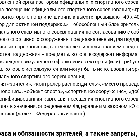
овленной организатором официального спортивного соре
на посещение официального спортивного соревнования; «г
ры которого по длине, ширине и высоте превышают 40 х 40
ор для активной поддержки» – обособленный блок зрител
ального спортивного соревнования по согласованию с соб
ного спортивного сооружения, предназначенный для подд
ивных соревнований, в том числе с использованием средст
ства поддержки» – предметы, которые содержат информац
иалы для визуального оформления сектора и (или) трибун
в, которые используются или могут быть использованы з
ального спортивного соревнования;
ия «зрители», «контролер-распорядитель», «место провед
нования», «объект спорта», «спортивное сооружение», «до
онифицированная карта для посещения спортивного сорев
лах в значении, определенном Федеральным законом «О фи
ации» (далее – Федеральный закон).
Права и обязанности зрителей, а также запреты