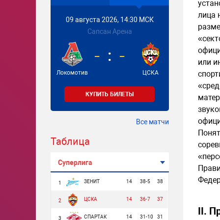
устан
лица 
09 августа 2026, 14:30 МСК
разме
Сапсан Арена
«сект
-
-
офици
или и
Локомотив
ЦСКА
спорт
«сред
КУПИТЬ БИЛЕТЫ
матер
звуко
офици
Все матчи
Понят
Таблица
сорев
«перс
Суперлига
Прави
Федер
ЗЕНИТ
14
38-5
38
1
ЦСКА
14
36-7
37
2
II. 
СПАРТАК
14
31-10
31
3