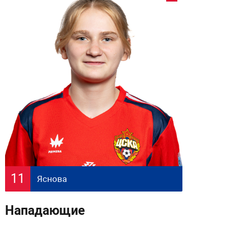
Гражданство
Россия
Рост
Вес
ПРОФИЛЬ ИГРОКА
11
Яснова
Нападающие
Родилась
02.12.2009
Гражданство
Россия