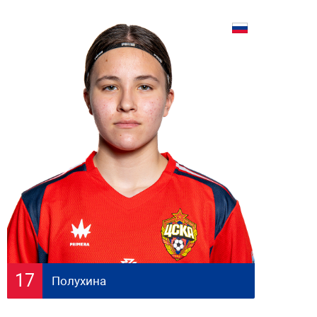
Родилась
02.02.2011
Гражданство
Россия
Рост
Вес
ПРОФИЛЬ ИГРОКА
17
Полухина