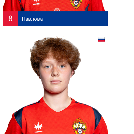
8
Павлова
Родилась
28.12.2010
Гражданство
Россия
Рост
Вес
ПРОФИЛЬ ИГРОКА