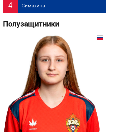
4
Симахина
Полузащитники
Родилась
23.09.2010
Гражданство
Россия
Рост
157
Вес
49
ПРОФИЛЬ ИГРОКА