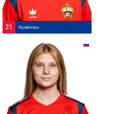
ПРОФИЛЬ ИГРОКА
21
Крайнова
Родилась
15.09.2010
Гражданство
Россия
Рост
160
Вес
50