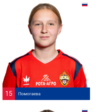
Родилась
19.09.2009
Гражданство
Россия
Рост
164
Вес
54
ПРОФИЛЬ ИГРОКА
15
Помогаева
Родилась
24.05.2010