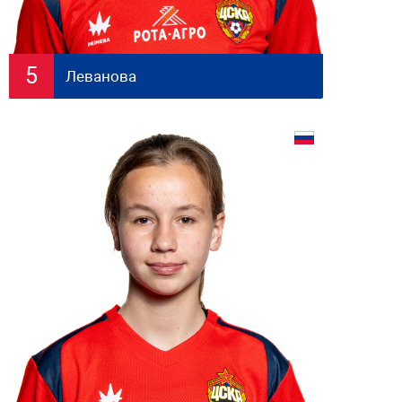
ПРОФИЛЬ ИГРОКА
5
Леванова
Родилась
08.07.2009
Гражданство
Россия
Рост
160
Вес
58
ПРОФИЛЬ ИГРОКА