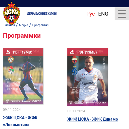
Рус
ENG
ДЕЛА ВАЖНЕЕ СЛОВ!
/
/
Главная
Медиа
Программки
Программки
PDF (19MB)
PDF (13MB)
09.11.2024
03.11.2024
ЖФК ЦСКА - ЖФК
ЖФК ЦСКА - ЖФК Динамо
«Локомотив»