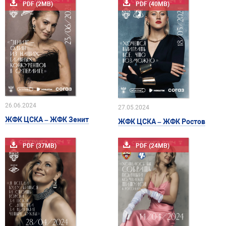
PDF (2MB)
PDF (40MB)
26.06.2024
27.05.2024
ЖФК ЦСКА – ЖФК Зенит
ЖФК ЦСКА – ЖФК Ростов
PDF (37MB)
PDF (24MB)