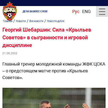
Рус
ENG
ДЕЛА ВАЖНЕЕ СЛОВ!
/
/
/
Главная
Новости
Все новости
Новости дубля
Георгий Шебаршин: Сила «Крыльев
Советов» в сыгранности и игровой
дисциплине
21.08.2022
Главный тренер молодежной команды ЖФК ЦСКА
– о предстоящем матче против «Крыльев
Советов».