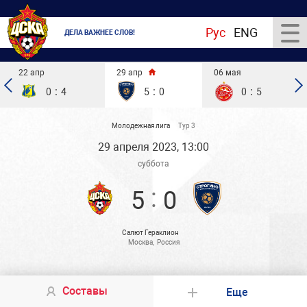
Рус
ENG
ДЕЛА ВАЖНЕЕ СЛОВ!
22 апр
29 апр
06 мая
:
:
:
0
4
5
0
0
5
Молодежная лига
Тур 3
29 апреля 2023, 13:00
суббота
:
5
0
Салют Гераклион
Москва
,
Россия
Составы
Еще