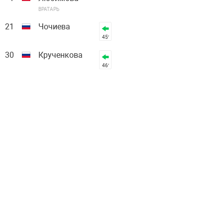
ВРАТАРЬ
21
Чочиева
45′
30
Крученкова
46′