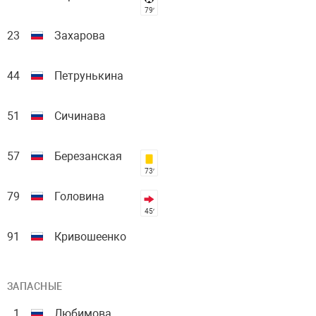
79′
23
Захарова
44
Петрунькина
51
Сичинава
57
Березанская
73′
79
Головина
45′
91
Кривошеенко
ЗАПАСНЫЕ
1
Любимова