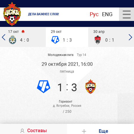
Рус
ENG
ДЕЛА ВАЖНЕЕ СЛОВ!
17 окт
29 окт
30 апр
:
:
:
4
0
1
3
0
1
Молодежная лига
Тур 14
29 октября 2021, 16:00
пятница
:
1
3
Горизонт
д. Ястребки
,
Россия
/ 250
Составы
Еще