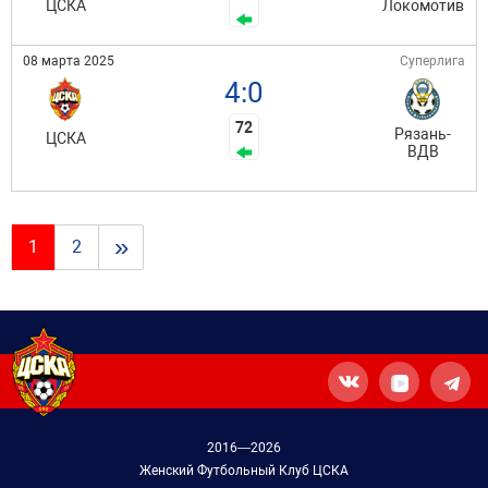
ЦСКА
Локомотив
08 марта 2025
Суперлига
4:0
72
Рязань-
ЦСКА
ВДВ
»
1
2
2016—2026
Женский Футбольный Клуб ЦСКА