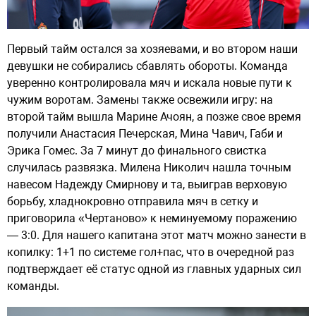
Первый тайм остался за хозяевами, и во втором наши
девушки не собирались сбавлять обороты. Команда
уверенно контролировала мяч и искала новые пути к
чужим воротам. Замены также освежили игру: на
второй тайм вышла Марине Ачоян, а позже свое время
получили Анастасия Печерская, Мина Чавич, Габи и
Эрика Гомес. За 7 минут до финального свистка
случилась развязка. Милена Николич нашла точным
навесом Надежду Смирнову и та, выиграв верховую
борьбу, хладнокровно отправила мяч в сетку и
приговорила «Чертаново» к неминуемому поражению
— 3:0. Для нашего капитана этот матч можно занести в
копилку: 1+1 по системе гол+пас, что в очередной раз
подтверждает её статус одной из главных ударных сил
команды.