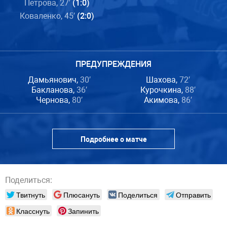
Петрова, 27′
(1:0)
Коваленко, 45′
(2:0)
ПРЕДУПРЕЖДЕНИЯ
Дамьянович,
30′
Шахова,
72′
Бакланова,
36′
Курочкина,
88′
Чернова,
80′
Акимова,
86′
Подробнее о матче
Поделиться:
Твитнуть
Плюсануть
Поделиться
Отправить
Класснуть
Запинить