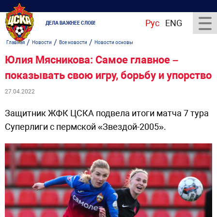
Рус
ENG
ДЕЛА ВАЖНЕЕ СЛОВ!
/
/
/
Главная
Новости
Все новости
Новости основы
Юлия Мясникова: Самое главное –
показывать свою игру, борьбу и упорство
27.04.2022
Защитник ЖФК ЦСКА подвела итоги матча 7 тура
Суперлиги с пермской «Звездой-2005».