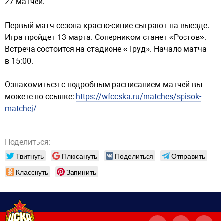
27 матчей.
Первый матч сезона красно-синие сыграют на выезде.
Игра пройдет 13 марта. Соперником станет «Ростов».
Встреча состоится на стадионе «Труд». Начало матча -
в 15:00.
Ознакомиться с подробным расписанием матчей вы
можете по ссылке:
https://wfccska.ru/matches/spisok-
matchej/
Поделиться:
Твитнуть
Плюсануть
Поделиться
Отправить
Класснуть
Запинить