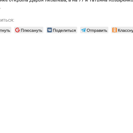
.
иться:
тнуть
Плюсануть
Поделиться
Отправить
Классну