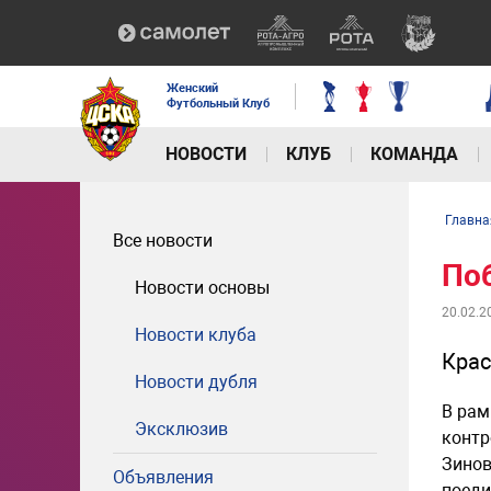
Женский
Футбольный Клуб
НОВОСТИ
КЛУБ
КОМАНДА
Главна
Все новости
По
Новости основы
20.02.2
Новости клуба
Крас
Новости дубля
В рам
Эксклюзив
контр
Зинов
Объявления
поеди