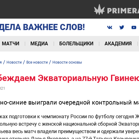
ДЕЛА ВАЖНЕЕ СЛОВ!
МАТЧИ
МЕДИА
БОЛЕЛЬЩИКИ
АКАДЕМИЯ
/
/
/
я
Новости
Все новости
Новости основы
беждаем Экваториальную Гвине
021
но-синие выиграли очередной контрольный м
ках подготовки к чемпионату России по футболу сегодня 
ольную встречу с женской национальной сборной Эквато
ьева весь матч владели преимуществом и одержали уверенн
нке открыла Дарья Яковлева, а на 77-й Татьяна Козыренк