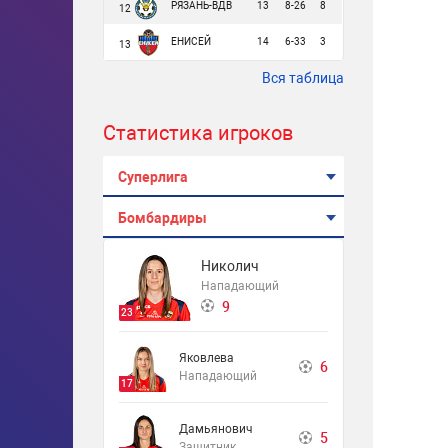
РЯЗАНЬ-ВДВ
13
8-26
8
12
ЕНИСЕЙ
14
6-33
3
13
Вся таблица
Статистика игроков
Суперлига
Бомбардиры
Николич
Нападающий
9
23
Яковлева
6
Нападающий
17
Дамьянович
5
Защитник