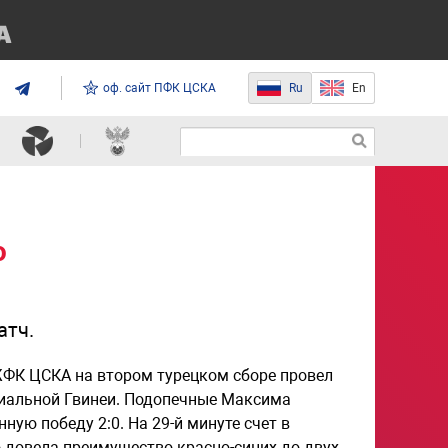
оф. сайт ПФК ЦСКА
Ru
En
ю
атч.
ЖФК ЦСКА на втором турецком сборе провел
риальной Гвинеи. Подопечные Максима
ую победу 2:0. На 29-й минуте счет в
о довела преимущество красно-синих до двух