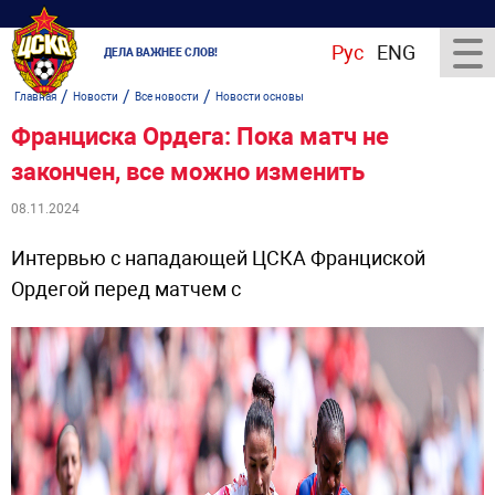
Рус
ENG
ДЕЛА ВАЖНЕЕ СЛОВ!
/
/
/
Главная
Новости
Все новости
Новости основы
Франциска Ордега: Пока матч не
закончен, все можно изменить
08.11.2024
Интервью с нападающей ЦСКА Франциской
Ордегой перед матчем с