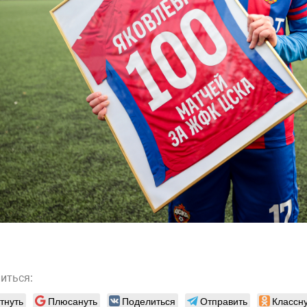
иться:
тнуть
Плюсануть
Поделиться
Отправить
Классну