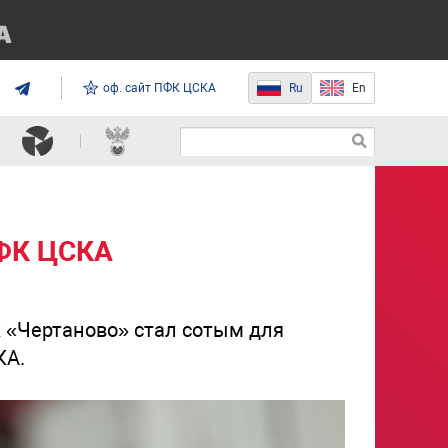
оф. сайт ПФК ЦСКА
Ru
En
ЖФК ЦСКА
К «Чертаново» стал сотым для
КА.