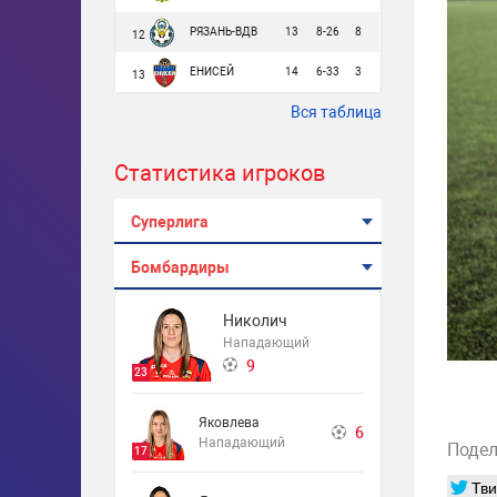
РЯЗАНЬ-ВДВ
13
8-26
8
12
ЕНИСЕЙ
14
6-33
3
13
Вся таблица
Статистика игроков
Суперлига
Бомбардиры
Николич
Нападающий
9
23
Яковлева
6
Нападающий
Подел
17
Тви