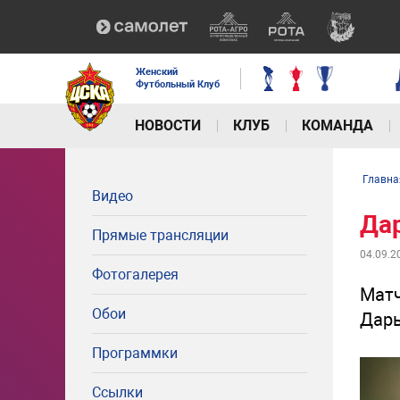
Женский
Футбольный Клуб
НОВОСТИ
КЛУБ
КОМАНДА
Главна
Видео
Да
Прямые трансляции
04.09.2
Фотогалерея
Матч
Обои
Дарь
Программки
Ссылки