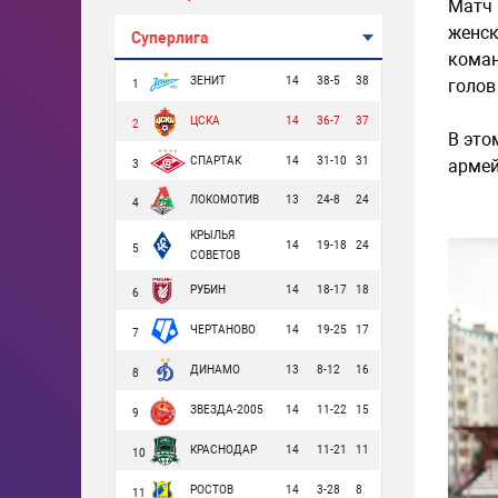
Матч 
женск
Суперлига
коман
ЗЕНИТ
14
38-5
38
голов
1
ЦСКА
14
36-7
37
2
В это
СПАРТАК
14
31-10
31
армей
3
ЛОКОМОТИВ
13
24-8
24
4
КРЫЛЬЯ
14
19-18
24
5
СОВЕТОВ
РУБИН
14
18-17
18
6
ЧЕРТАНОВО
14
19-25
17
7
ДИНАМО
13
8-12
16
8
ЗВЕЗДА-2005
14
11-22
15
9
КРАСНОДАР
14
11-21
11
10
РОСТОВ
14
3-28
8
11