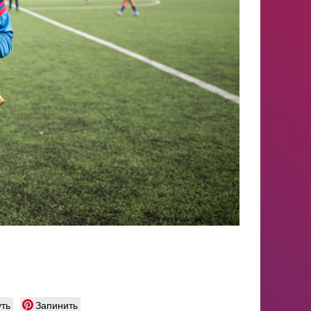
ть
Запинить