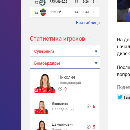
РЯЗАНЬ-ВДВ
13
8-26
8
12
ЕНИСЕЙ
14
6-33
3
13
Вся таблица
Статистика игроков
На де
начал
Суперлига
дирек
Бомбардиры
После
вопро
Николич
Нападающий
Подел
9
23
Тви
Яковлева
6
Нападающий
17
Дамьянович
5
Защитник