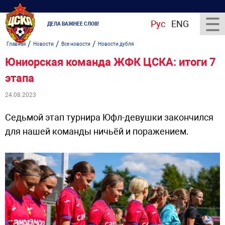
Рус
ENG
ДЕЛА ВАЖНЕЕ СЛОВ!
/
/
/
Главная
Новости
Все новости
Новости дубля
Юниорская команда ЖФК ЦСКА: итоги 7
этапа
24.08.2023
Седьмой этап турнира Юфл-девушки закончился
для нашей команды ничьёй и поражением.