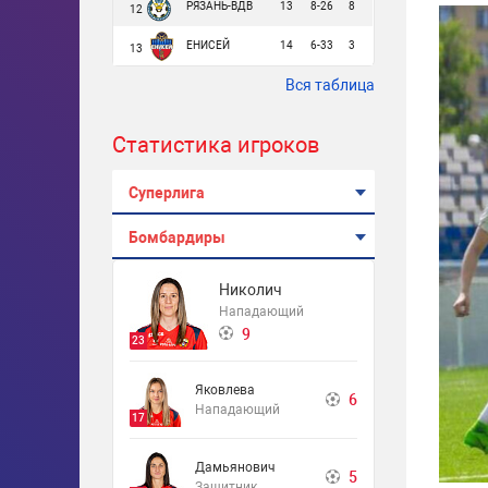
РЯЗАНЬ-ВДВ
13
8-26
8
12
ЕНИСЕЙ
14
6-33
3
13
Вся таблица
Статистика игроков
Суперлига
Бомбардиры
Николич
Нападающий
9
23
Яковлева
6
Нападающий
17
Дамьянович
5
Защитник