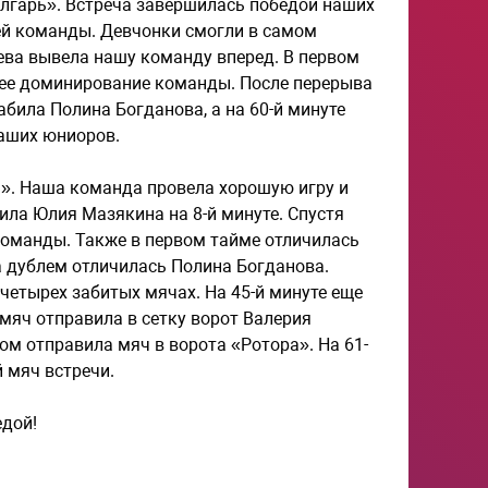
олгарь». Встреча завершилась победой наших
ей команды. Девчонки смогли в самом
цева вывела нашу команду вперед. В первом
щее доминирование команды. После перерыва
абила Полина Богданова, а на 60-й минуте
наших юниоров.
». Наша команда провела хорошую игру и
ила Юлия Мазякина на 8-й минуте. Спустя
оманды. Также в первом тайме отличилась
ма дублем отличилась Полина Богданова.
четырех забитых мячах. На 45-й минуте еще
мяч отправила в сетку ворот Валерия
м отправила мяч в ворота «Ротора». На 61-
 мяч встречи.
едой!