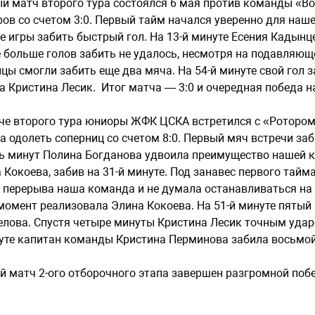
й матч второго тура состоялся 6 мая против команды «В
ов со счетом 3:0. Первый тайм начался уверенно для наш
е игры забить быстрый гол. На 13-й минуте Есения Кадын
 больше голов забить не удалось, несмотря на подавляю
цы смогли забить еще два мяча. На 54-й минуте свой гол з
а Кристина Лесик. Итог матча — 3:0 и очередная победа 
че второго тура юниоры ЖФК ЦСКА встретился с «Ротором
а одолеть соперниц со счетом 8:0. Первый мяч встречи заб
ь минут Полина Богданова удвоила преимущество нашей к
 Кокоева, забив на 31-й минуте. Под занавес первого тай
 перерыва наша команда и не думала останавливаться на 
момент реализовала Элина Кокоева. На 51-й минуте пятый 
лова. Спустя четыре минуты Кристина Лесик точным ударо
уте капитан команды Кристина Перминова забила восьмой
й матч 2-ого отборочного этапа завершен разгромной поб