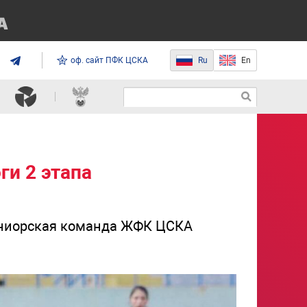
оф. сайт ПФК ЦСКА
Ru
En
и 2 этапа
юниорская команда ЖФК ЦСКА