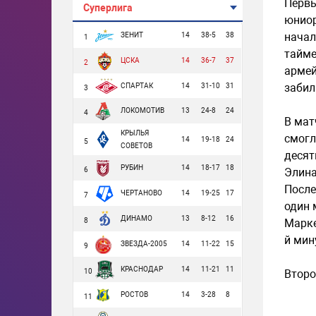
Первы
Суперлига
юниор
начал
ЗЕНИТ
14
38-5
38
1
тайме
ЦСКА
14
36-7
37
2
армей
забил
СПАРТАК
14
31-10
31
3
ЛОКОМОТИВ
13
24-8
24
4
В мат
КРЫЛЬЯ
смогл
14
19-18
24
5
СОВЕТОВ
десят
РУБИН
14
18-17
18
Элина
6
После
ЧЕРТАНОВО
14
19-25
17
7
один 
ДИНАМО
13
8-12
16
Марке
8
й мин
ЗВЕЗДА-2005
14
11-22
15
9
КРАСНОДАР
14
11-21
11
Второ
10
РОСТОВ
14
3-28
8
11