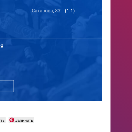
Сахарова, 83′
(1:1)
Я
ть
Запинить