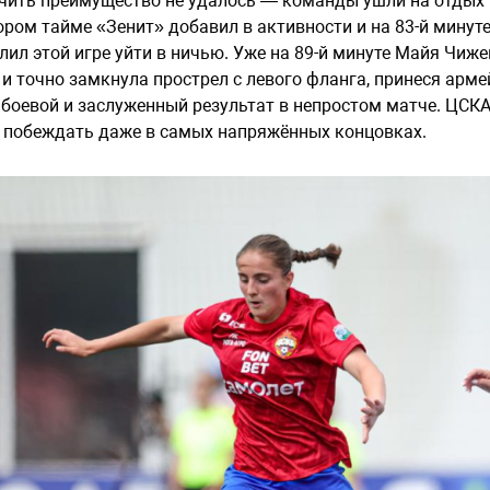
чить преимущество не удалось — команды ушли на отдых п
ором тайме «Зенит» добавил в активности и на 83-й минут
лил этой игре уйти в ничью. Уже на 89-й минуте Майя Чиж
 и точно замкнула прострел с левого фланга, принеся арме
 боевой и заслуженный результат в непростом матче. ЦСКА
 побеждать даже в самых напряжённых концовках.