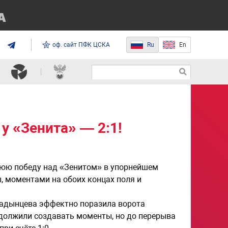
оф. сайт ПФК ЦСКА
Ru
En
 «Зенита» — 2:1!
ю победу над «Зенитом» в упорнейшем
, моментами на обоих концах поля и
 Кадынцева эффектно поразила ворота
должили создавать моменты, но до перерыва