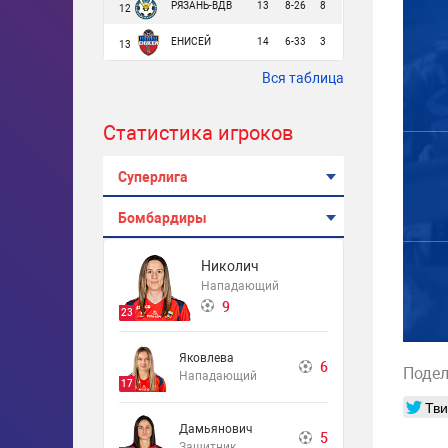
РЯЗАНЬ-ВДВ
13
8-26
8
12
ЕНИСЕЙ
14
6-33
3
13
Вся таблица
Статистика игроков
Суперлига
Бомбардиры
Николич
Нападающий
9
23
Яковлева
6
Подел
Нападающий
17
Тви
Дамьянович
5
Защитник