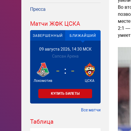
увели
Во вт
Пресса
позво
месте
Матчи ЖФК ЦСКА
2:1 —
умеет
ЗАВЕРШЕННЫЙ
БЛИЖАЙШИЙ
09 августа 2026, 14:30 МСК
Сапсан Арена
-
-
Локомотив
ЦСКА
КУПИТЬ БИЛЕТЫ
Все матчи
Таблица