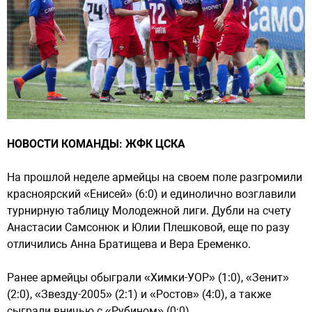
НОВОСТИ КОМАНДЫ: ЖФК ЦСКА
На прошлой неделе армейцы на своем поле разгромили
красноярский «Енисей» (6:0) и единолично возглавили
турнирную таблицу Молодежной лиги. Дубли на счету
Анастасии Самсонюк и Юлии Плешковой, еще по разу
отличились Анна Братищева и Вера Еременко.
Ранее армейцы обыграли «Химки-УОР» (1:0), «Зенит»
(2:0), «Звезду-2005» (2:1) и «Ростов» (4:0), а также
сыграли вничью с «Рубином» (0:0).