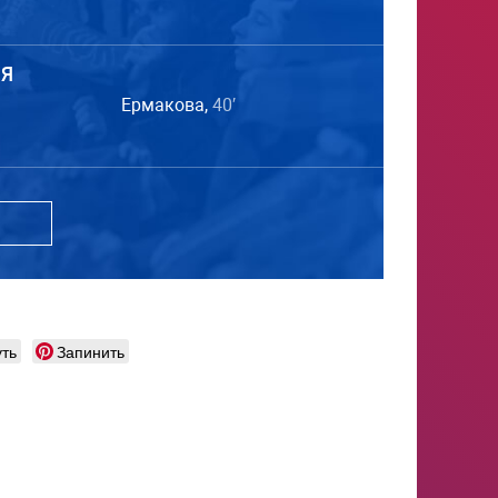
Я
Ермакова,
40′
ть
Запинить