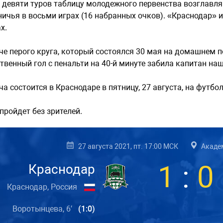
 девяти туров таблицу молодежного первенства возглавля
ничья в восьми играх (16 набранных очков). «Краснодар» и
х.
че перого круга, который состоялся 30 мая на домашнем 
твенный гол с пенальти на 40-й минуте забила капитан н
ча состоится в Краснодаре в пятницу, 27 августа, на футбо
пройдет без зрителей.
27 августа 2021, пт. 17:00 МСК
Академ
1
:
0
Краснодар
Краснодар, Россия
Воротынцева, 6′
(1:0)