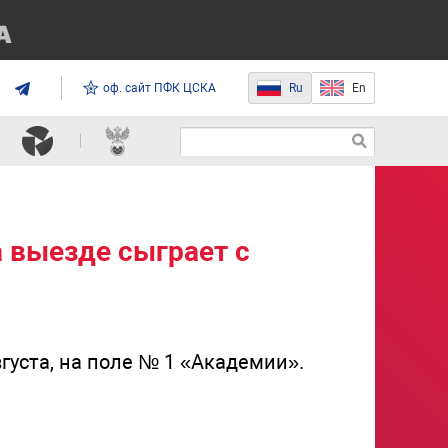
оф. сайт ПФК ЦСКА
Ru
En
выезде сыграет с
вгуста, на поле № 1 «Академии».