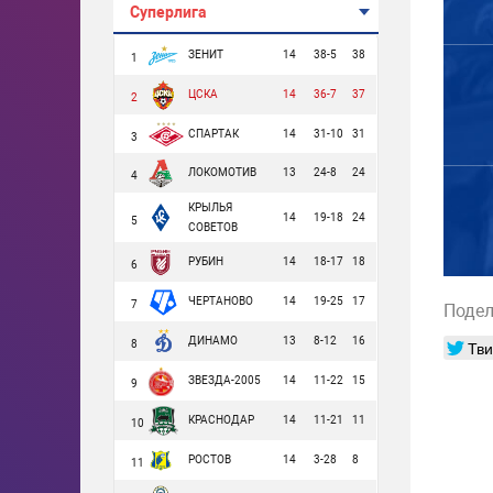
Суперлига
ЗЕНИТ
14
38-5
38
1
ЦСКА
14
36-7
37
2
СПАРТАК
14
31-10
31
3
ЛОКОМОТИВ
13
24-8
24
4
КРЫЛЬЯ
14
19-18
24
5
СОВЕТОВ
РУБИН
14
18-17
18
6
ЧЕРТАНОВО
14
19-25
17
7
Подел
ДИНАМО
13
8-12
16
Тви
8
ЗВЕЗДА-2005
14
11-22
15
9
КРАСНОДАР
14
11-21
11
10
РОСТОВ
14
3-28
8
11