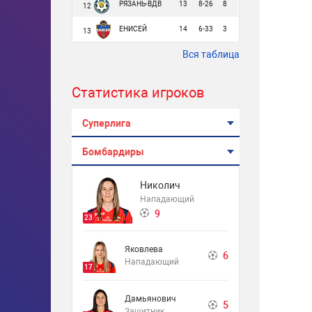
РЯЗАНЬ-ВДВ
13
8-26
8
12
ЕНИСЕЙ
14
6-33
3
13
Вся таблица
Статистика игроков
Суперлига
Бомбардиры
Николич
Нападающий
9
23
Яковлева
6
Нападающий
17
Дамьянович
5
Защитник