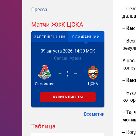
– Сез
Пресса
дальш
Матчи ЖФК ЦСКА
– Как
ЗАВЕРШЕННЫЙ
БЛИЖАЙШИЙ
– Все
резул
09 августа 2026, 14:30 МСК
Сапсан Арена
У нас
конку
-
-
– Как
Локомотив
ЦСКА
– Буд
КУПИТЬ БИЛЕТЫ
котор
– То,
Все матчи
моти
Таблица
– Ког