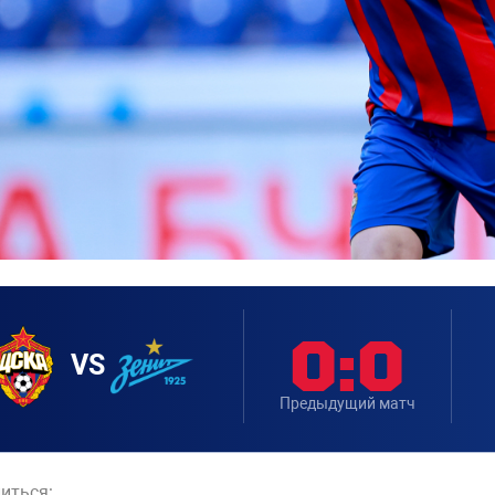
0:0
VS
Предыдущий матч
иться: