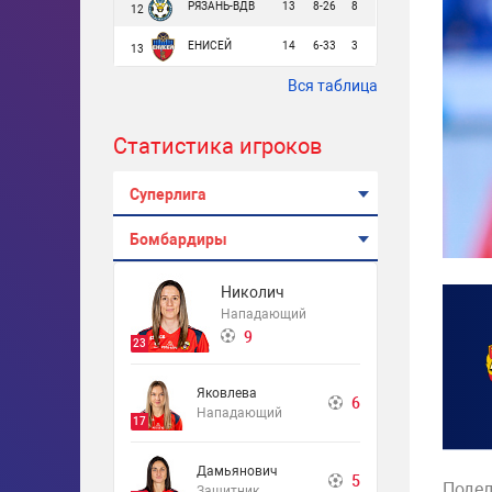
РЯЗАНЬ-ВДВ
13
8-26
8
12
ЕНИСЕЙ
14
6-33
3
13
Вся таблица
Статистика игроков
Суперлига
Бомбардиры
Николич
Нападающий
9
23
Яковлева
6
Нападающий
17
Дамьянович
5
Подел
Защитник