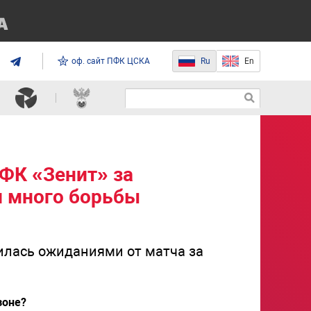
оф. сайт ПФК ЦСКА
Ru
En
ФК «Зенит» за
и много борьбы
лась ожиданиями от матча за
зоне?