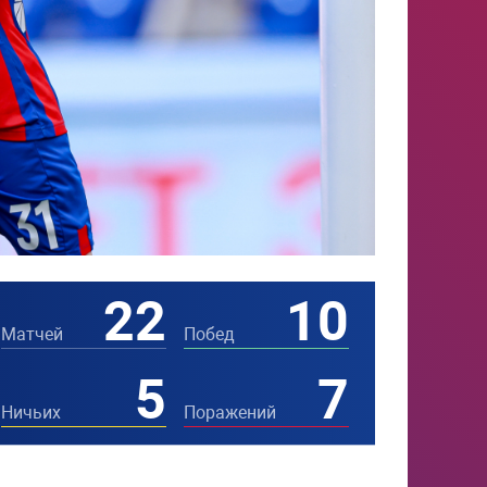
22
10
Матчей
Побед
5
7
Ничьих
Поражений