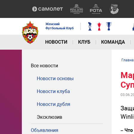
Женский
Футбольный Клуб
НОВОСТИ
КЛУБ
КОМАНДА
Главна
Все новости
Мар
Новости основы
Суп
Новости клуба
03.06.2
Новости дубля
Защи
Winl
Эксклюзив
Объявления
– Что