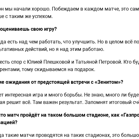
он мы начали хорошо. Побеждаем в каждом матче, это сам
е с таким же успехом.
 оцениваешь свою игру?
гда есть над чем работать, что улучшить. Но в целом всё п
ьтативных действий, но я над этим работаю.
 есть спор с Юлией Плешковой и Татьяной Петровой. Кто б
рентами, тому скидываемся на подарок.
ие ожидания от предстоящей встречи с «Зенитом»?
ет интересная игра и много борьбы. Не знаю, много ли буде
ая решит всё. Там важен результат. Запомнят итоговый счё
 что матч пройдёт на таком большом стадионе, как «Газп
вацией?
да такие матчи проводятся на таких стадионах, это большо