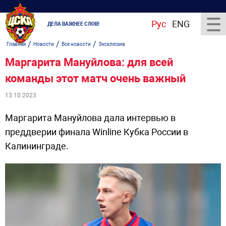
Рус
ENG
ДЕЛА ВАЖНЕЕ СЛОВ!
/
/
/
Главная
Новости
Все новости
Эксклюзив
Маргарита Мануйлова: для всей
команды этот матч очень важный
13.10.2023
Маргарита Мануйлова дала интервью в
преддверии финала Winline Кубка России в
Калининграде.