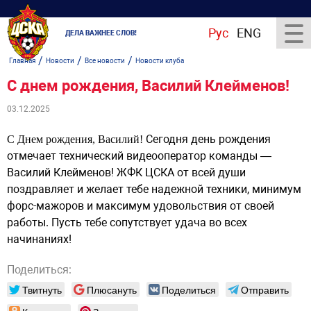
Рус
ENG
ДЕЛА ВАЖНЕЕ СЛОВ!
/
/
/
Главная
Новости
Все новости
Новости клуба
С днем рождения, Василий Клейменов!
03.12.2025
Сегодня день рождения
С Днем рождения, Василий!
отмечает технический видеооператор команды —
Василий Клейменов! ЖФК ЦСКА от всей души
поздравляет и желает тебе надежной техники, минимум
форс-мажоров и максимум удовольствия от своей
работы. Пусть тебе сопутствует удача во всех
начинаниях!
Поделиться:
Твитнуть
Плюсануть
Поделиться
Отправить