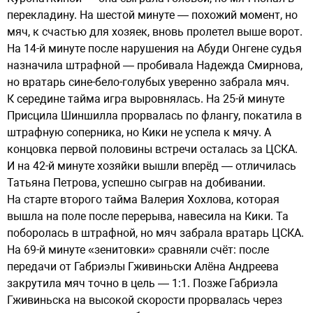
перекладину. На шестой минуте — похожий момент, но
мяч, к счастью для хозяек, вновь пролетел выше ворот.
На 14-й минуте после нарушения на Абуди Онгене судья
назначила штрафной — пробивала Надежда Смирнова,
но вратарь сине-бело-голубых уверенно забрала мяч.
К середине тайма игра выровнялась. На 25-й минуте
Присцила Шиншилла прорвалась по флангу, покатила в
штрафную соперника, но Кики не успела к мячу. А
концовка первой половины встречи осталась за ЦСКА.
И на 42-й минуте хозяйки вышли вперёд — отличилась
Татьяна Петрова, успешно сыграв на добивании.
На старте второго тайма Валерия Хохлова, которая
вышла на поле после перерыва, навесила на Кики. Та
поборолась в штрафной, но мяч забрала вратарь ЦСКА.
На 69-й минуте «зенитовки» сравняли счёт: после
передачи от Габриэлы Гживиньски Алёна Андреева
закрутила мяч точно в цель — 1:1. Позже Габриэла
Гживиньска на высокой скорости прорвалась через