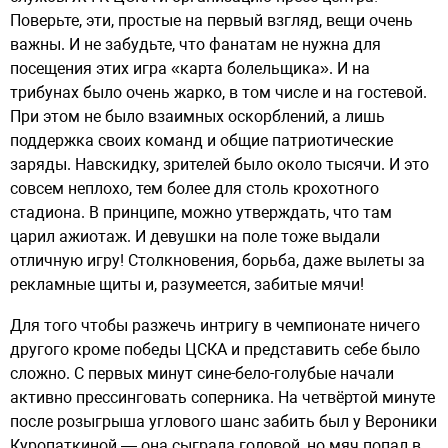
Поверьте, эти, простые на первый взгляд, вещи очень
важны. И не забудьте, что фанатам не нужна для
посещения этих игра «карта болельщика». И на
трибунах было очень жарко, в том числе и на гостевой.
При этом не было взаимных оскорблений, а лишь
поддержка своих команд и общие патриотические
заряды. Навскидку, зрителей было около тысячи. И это
совсем неплохо, тем более для столь крохотного
стадиона. В принципе, можно утверждать, что там
царил ажиотаж. И девушки на поле тоже выдали
отличную игру! Столкновения, борьба, даже вылеты за
рекламные щиты и, разумеется, забитые мячи!
Для того чтобы разжечь интригу в чемпионате ничего
другого кроме победы ЦСКА и представить себе было
сложно. С первых минут сине-бело-голубые начали
активно прессинговать соперника. На четвёртой минуте
после розыгрыша углового шанс забить был у Вероники
Куропаткиной — она сыграла головой, но мяч попал в