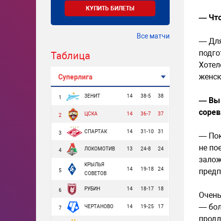
КУПИТЬ БИЛЕТЫ
— Что
Все матчи
— Для
подго
Таблица
Хотел
женск
Суперлига
ЗЕНИТ
14
38-5
38
1
— Вы 
сорев
ЦСКА
14
36-7
37
2
СПАРТАК
14
31-10
31
3
— Пок
не по
ЛОКОМОТИВ
13
24-8
24
4
залож
КРЫЛЬЯ
14
19-18
24
предп
5
СОВЕТОВ
РУБИН
14
18-17
18
6
Очень
— бол
ЧЕРТАНОВО
14
19-25
17
7
продл