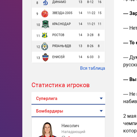
ДИНАМО
13
8-12
16
8
— Зар
ЗВЕЗДА-2005
14
11-22
15
9
КРАСНОДАР
14
11-21
11
10
— Нет
РОСТОВ
14
3-28
8
11
— То 
РЯЗАНЬ-ВДВ
13
8-26
8
12
— Дум
ЕНИСЕЙ
14
6-33
3
13
русск
Вся таблица
— Вы 
Статистика игроков
— Не 
Суперлига
набив
Бомбардиры
2 мая
чемпи
Николич
котор
Нападающий