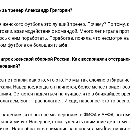
 за тренер Александр Григорян?
 женского футбола это лучший тренер. Почему? По тому, к
товки, взаимодействия с командой. Много лет играла проти
ось с ним поработать. Поработав, поняла, что несмотря на
ом футболе он большая глыба.
игрок женской сборной России. Как восприняли отстран
нований?
а не поняли, как это, что это. Но мы так сложно отбирали
ехали. Наверное, когда он начнется, более-менее придет ос
ники. Остается надеяться на лучшее, что в ближайшее врем
олагаем, Бог — располагает. И еще, наверное, кто-то распо
 надеемся, что вскоре мы вернемся в ФИФА и УЕФА, потому
ьшой минус. Наверное, стоит уделить внимание детскому фу
ится. Надо обратить внимание на школы, а мы [будем жить