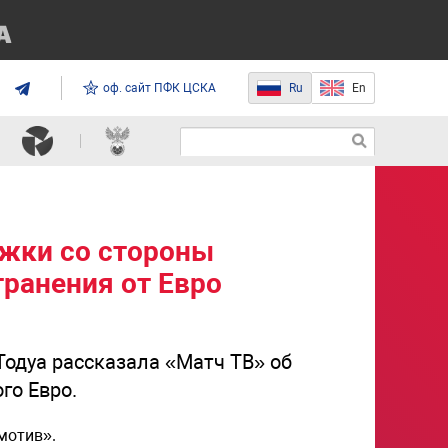
оф. сайт ПФК ЦСКА
Ru
En
ржки со стороны
ранения от Евро
одуа рассказала «Матч ТВ» об
го Евро.
мотив».