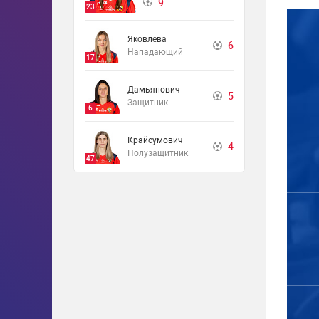
9
23
Яковлева
6
Нападающий
17
Дамьянович
5
Защитник
6
Крайсумович
4
Полузащитник
47