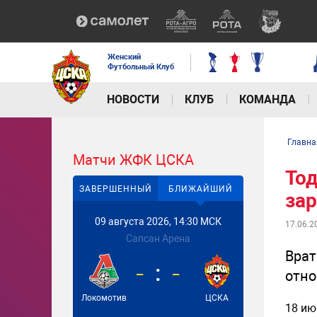
Женский
Футбольный Клуб
НОВОСТИ
КЛУБ
КОМАНДА
Главна
Матчи ЖФК ЦСКА
Тод
ЗАВЕРШЕННЫЙ
БЛИЖАЙШИЙ
зар
09 августа 2026, 14:30 МСК
17.06.2
Сапсан Арена
Врат
-
-
отно
Локомотив
ЦСКА
18 ию