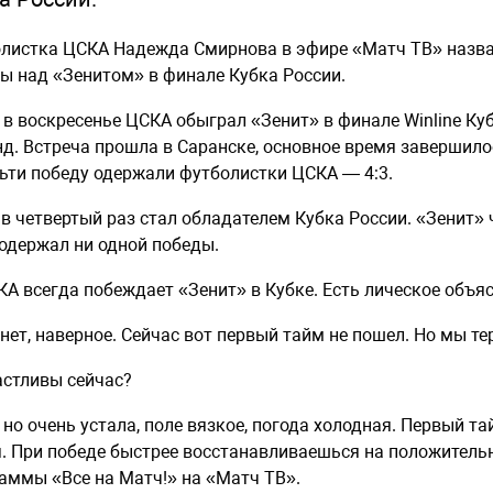
листка ЦСКА Надежда Смирнова в эфире «Матч ТВ» назва
ы над «Зенитом» в финале Кубка России.
 в воскресенье ЦСКА обыграл «Зенит» в финале Winline Ку
д. Встреча прошла в Саранске, основное время завершилос
ьти победу одержали футболистки ЦСКА — 4:3.
в четвертый раз стал обладателем Кубка России. «Зенит»
 одержал ни одной победы.
А всегда побеждает «Зенит» в Кубке. Есть лическое объя
нет, наверное. Сейчас вот первый тайм не пошел. Но мы те
стливы сейчас?
 но очень устала, поле вязкое, погода холодная. Первый т
я. При победе быстрее восстанавливаешься на положитель
аммы «Все на Матч!» на «Матч ТВ».