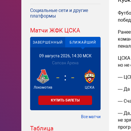
Социальные сети и другие
Футбо
платформы
побед
Матчи ЖФК ЦСКА
Ранее
коман
ЗАВЕРШЕННЫЙ
БЛИЖАЙШИЙ
пенал
09 августа 2026, 14:30 МСК
ЦСКА 
Сапсан Арена
но не
-
-
— ЦСК
Локомотив
ЦСКА
— Да 
КУПИТЬ БИЛЕТЫ
— Сча
— Да,
Все матчи
не зр
прогр
Таблица