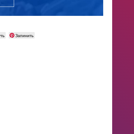
ть
Запинить