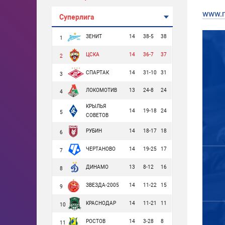
www.m
Суперлига
ЗЕНИТ
14
38-5
38
1
ЦСКА
14
36-7
37
2
СПАРТАК
14
31-10
31
3
ЛОКОМОТИВ
13
24-8
24
4
КРЫЛЬЯ
14
19-18
24
5
СОВЕТОВ
РУБИН
14
18-17
18
6
ЧЕРТАНОВО
14
19-25
17
7
ДИНАМО
13
8-12
16
8
ЗВЕЗДА-2005
14
11-22
15
9
КРАСНОДАР
14
11-21
11
10
РОСТОВ
14
3-28
8
11