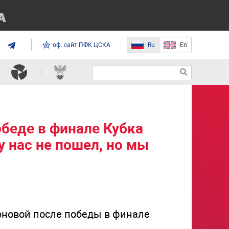
оф. сайт ПФК ЦСКА
Ru
En
беде в финале Кубка
у нас не пошел, но мы
новой после победы в финале