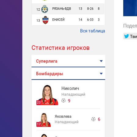
РЯЗАНЬ-ВДВ
13
8-26
8
12
ЕНИСЕЙ
14
6-33
3
13
Подел
Вся таблица
Тви
Статистика игроков
Суперлига
Бомбардиры
Николич
Нападающий
9
23
Яковлева
6
Нападающий
17