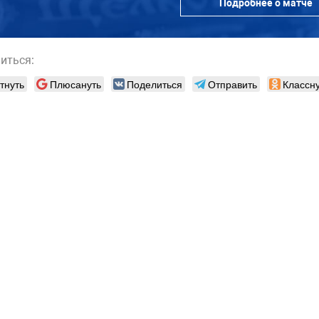
Подробнее о матче
иться:
тнуть
Плюсануть
Поделиться
Отправить
Классну