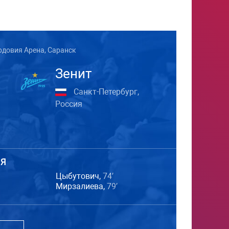
довия Арена, Саранск
Зенит
Санкт-Петербург,
Россия
Я
Цыбутович,
74′
Мирзалиева,
79′