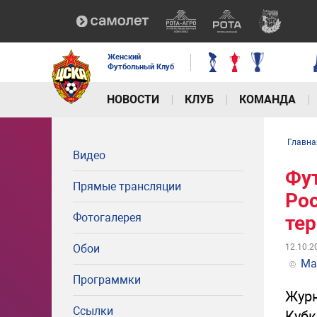
Женский
Футбольный Клуб
НОВОСТИ
КЛУБ
КОМАНДА
Главна
Видео
Фут
Прямые трансляции
Рос
Фотогалерея
тер
Обои
12.10.2
Mat
©
Программки
Журн
Ссылки
Кубк