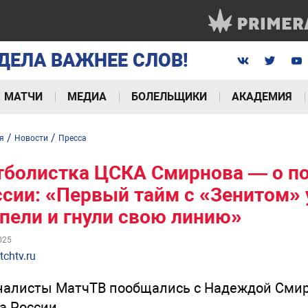
ДЕЛА ВАЖНЕЕ СЛОВ!
МАТЧИ
МЕДИА
БОЛЕЛЬЩИКИ
АКАДЕМИЯ
/
/
я
Новости
Пресса
болистка ЦСКА Смирнова — о по
сии: «Первый тайм с «Зенитом» 
пели и гнули свою линию»
025
chtv.ru
алисты МатчТВ пообщались с Надеждой Смир
а России.