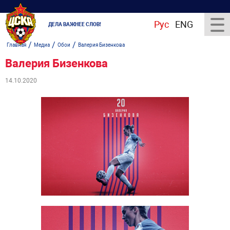
Рус
ENG
ДЕЛА ВАЖНЕЕ СЛОВ!
/
/
/
Главная
Медиа
Обои
Валерия Бизенкова
Валерия Бизенкова
14.10.2020