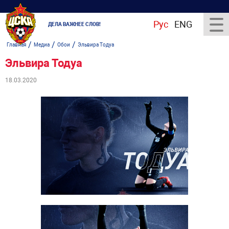
Рус
ENG
ДЕЛА ВАЖНЕЕ СЛОВ!
/
/
/
Главная
Медиа
Обои
Эльвира Тодуа
Эльвира Тодуа
18.03.2020