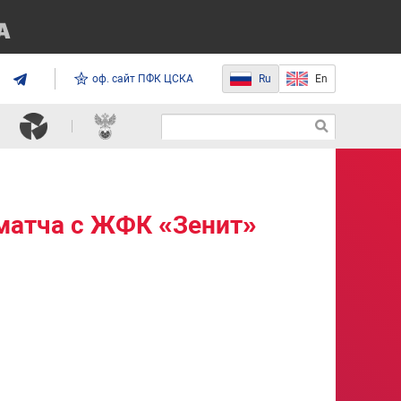
оф. сайт ПФК ЦСКА
Ru
En
матча с ЖФК «Зенит»