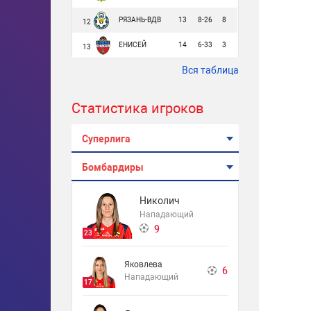
РЯЗАНЬ-ВДВ
13
8-26
8
12
ЕНИСЕЙ
14
6-33
3
13
Вся таблица
Статистика игроков
Суперлига
Бомбардиры
Николич
Нападающий
9
23
Яковлева
6
Нападающий
17