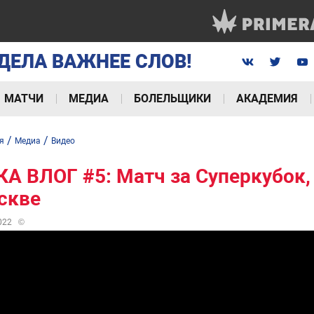
ДЕЛА ВАЖНЕЕ СЛОВ!
МАТЧИ
МЕДИА
БОЛЕЛЬЩИКИ
АКАДЕМИЯ
/
/
я
Медиа
Видео
А ВЛОГ #5: Матч за Суперкубок
скве
022
©