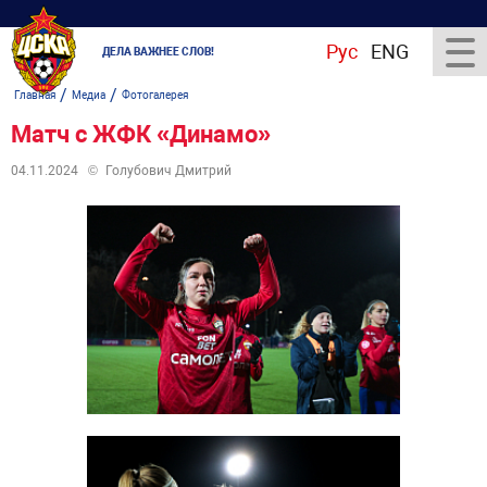
Рус
ENG
ДЕЛА ВАЖНЕЕ СЛОВ!
/
/
Главная
Медиа
Фотогалерея
Матч с ЖФК «Динамо»
04.11.2024
©
Голубович Дмитрий