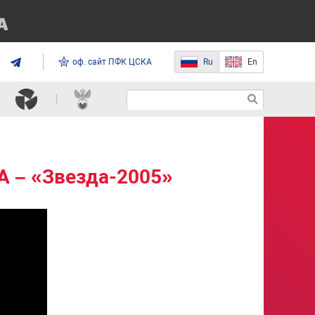
оф. сайт ПФК ЦСКА
Ru
En
А – «Звезда-2005»