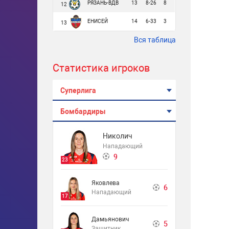
РЯЗАНЬ-ВДВ
13
8-26
8
12
ЕНИСЕЙ
14
6-33
3
13
Вся таблица
Статистика игроков
Суперлига
Бомбардиры
Николич
Нападающий
9
23
Яковлева
6
Нападающий
17
Дамьянович
5
Защитник