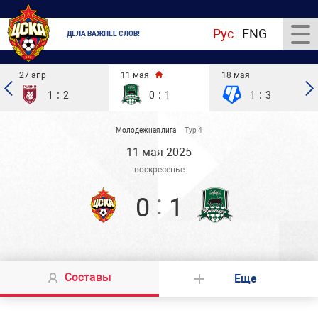
Рус
ENG
ДЕЛА ВАЖНЕЕ СЛОВ!
27 апр
11 мая
18 мая
:
:
:
1
2
0
1
1
3
Молодежная лига
Тур 4
11 мая 2025
воскресенье
:
0
1
Составы
Еще