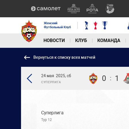
Женский
Футбольный Клуб
НОВОСТИ
КЛУБ
КОМАНДА
Вернуться к списку всех матчей
24 мая
2025, сб
0
1
:
СУПЕРЛИГА
Суперлига
Тур 12