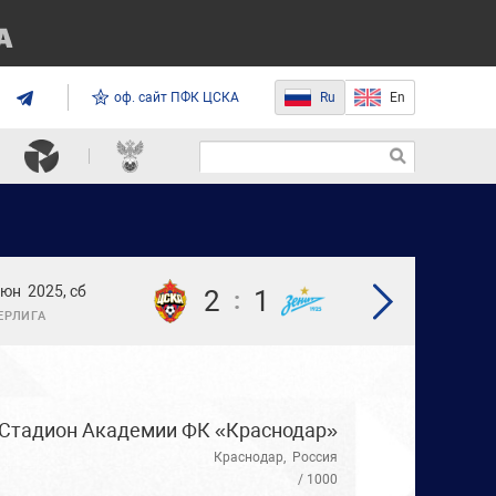
оф. сайт ПФК ЦСКА
Ru
En
июн
2025, сб
2
1
:
ЕРЛИГА
Стадион Академии ФК «Краснодар»
Краснодар
,
Россия
/ 1000