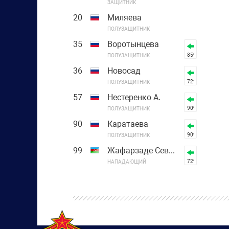
ЗАЩИТНИК
20
Миляева
ПОЛУЗАЩИТНИК
35
Воротынцева
85′
ПОЛУЗАЩИТНИК
36
Новосад
72′
ПОЛУЗАЩИТНИК
57
Нестеренко А.
90′
ПОЛУЗАЩИТНИК
90
Каратаева
90′
ПОЛУЗАЩИТНИК
99
Жафарзаде Севиндж
72′
НАПАДАЮЩИЙ