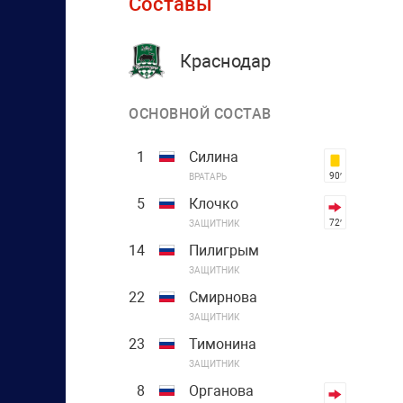
Составы
Краснодар
ОСНОВНОЙ СОСТАВ
1
Силина
90′
ВРАТАРЬ
5
Клочко
72′
ЗАЩИТНИК
14
Пилигрым
ЗАЩИТНИК
22
Смирнова
ЗАЩИТНИК
23
Тимонина
ЗАЩИТНИК
8
Органова