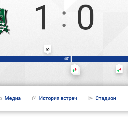
1
0
:
Шуба
45`
Чавич — Крайсумович
К
Медиа
История встреч
Стадион