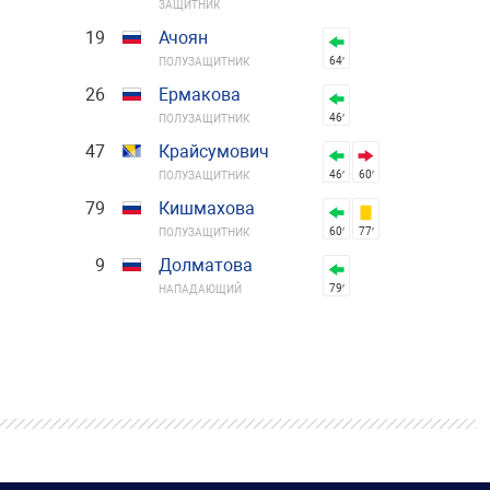
ЗАЩИТНИК
19
Ачоян
64′
ПОЛУЗАЩИТНИК
26
Ермакова
46′
ПОЛУЗАЩИТНИК
47
Крайсумович
46′
60′
ПОЛУЗАЩИТНИК
79
Кишмахова
60′
77′
ПОЛУЗАЩИТНИК
9
Долматова
79′
НАПАДАЮЩИЙ