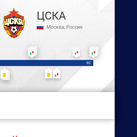
ЦСКА
Москва, Россия
Клочко — Новосад
Самойленко — Воротынцева
Болдырева М. — Кар
90`
райсумович — Кишмахова
Яковлева — Долматова
Семенова
Кишмахова