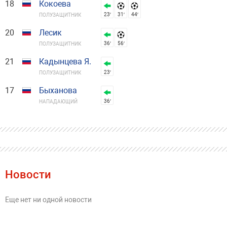
18
Кокоева
23′
31′
44′
ПОЛУЗАЩИТНИК
20
Лесик
36′
56′
ПОЛУЗАЩИТНИК
21
Кадынцева Я.
23′
ПОЛУЗАЩИТНИК
17
Быханова
36′
НАПАДАЮЩИЙ
Новости
Еще нет ни одной новости