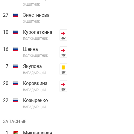
ЗАЩИТНИК
27
Зиястинова
ЗАЩИТНИК
10
Куропаткина
46′
ПОЛУЗАЩИТНИК
16
Шеина
70′
ПОЛУЗАЩИТНИК
7
Якупова
58′
НАПАДАЮЩИЙ
20
Коровкина
80′
НАПАДАЮЩИЙ
22
Козыренко
НАПАДАЮЩИЙ
ЗАПАСНЫЕ
1
Миклашевич