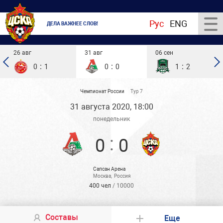
Рус
ENG
ДЕЛА ВАЖНЕЕ СЛОВ!
26 авг
31 авг
06 сен
:
:
:
0
1
0
0
1
2
Чемпионат России
Тур 7
31 августа 2020, 18:00
понедельник
:
0
0
Сапсан Арена
Москва
,
Россия
400 чел
/ 10000
Составы
Еще