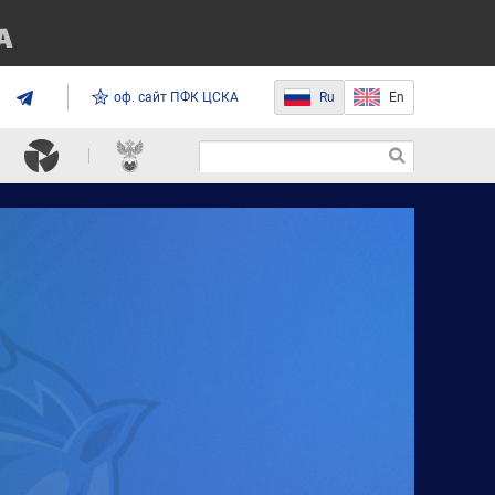
оф. сайт ПФК ЦСКА
Ru
En