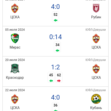
4:0
52
ЦСКА
Рубин
05 июля 2024
ЮФЛ-Девушки
0:14
34
Мирас
ЦСКА
20 июля 2024
ЮФЛ-Девушки
1:2
45
62
Краснодар
ЦСКА
22 июля 2024
ЮФЛ-Девушки
4:0
36
ЦСКА
Кубань