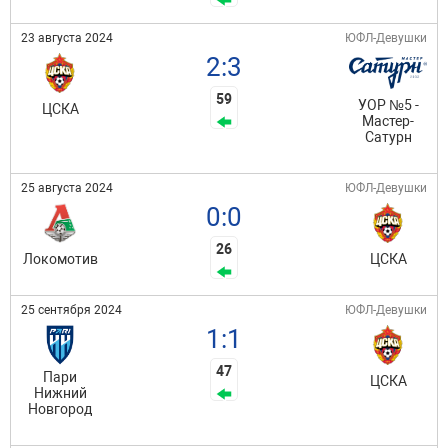
23 августа 2024
ЮФЛ-Девушки
2:3
59
УОР №5 -
ЦСКА
Мастер-
Сатурн
25 августа 2024
ЮФЛ-Девушки
0:0
26
Локомотив
ЦСКА
25 сентября 2024
ЮФЛ-Девушки
1:1
47
Пари
ЦСКА
Нижний
Новгород