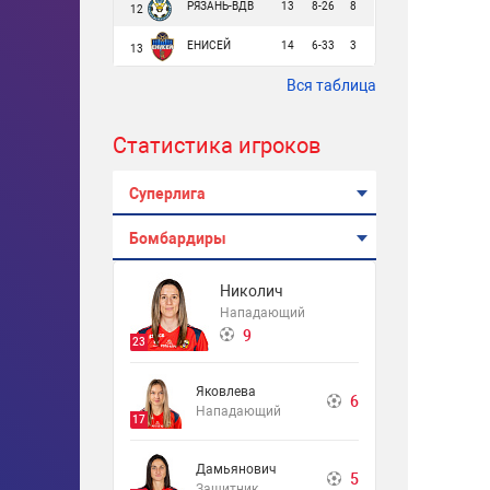
РЯЗАНЬ-ВДВ
13
8-26
8
12
ЕНИСЕЙ
14
6-33
3
13
Вся таблица
Статистика игроков
Суперлига
Бомбардиры
Николич
Нападающий
9
23
Яковлева
6
Нападающий
17
Дамьянович
5
Защитник