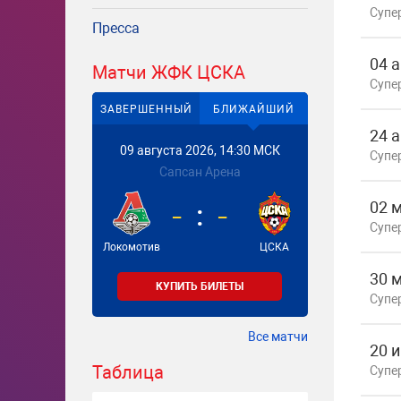
Супе
Пресса
04 
Матчи ЖФК ЦСКА
Супе
ЗАВЕРШЕННЫЙ
БЛИЖАЙШИЙ
24 
09 августа 2026, 14:30 МСК
Супе
Сапсан Арена
-
-
02 
Супе
Локомотив
ЦСКА
30 
КУПИТЬ БИЛЕТЫ
Супе
Все матчи
20 
Таблица
Супе