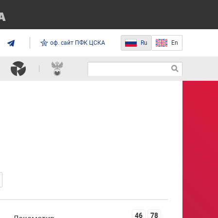
оф. сайт ПФК ЦСКА
Ru
En
46
78