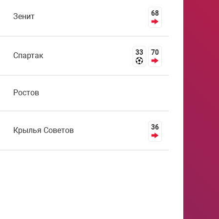
68
Зенит
33
70
Спартак
Ростов
36
Крылья Советов