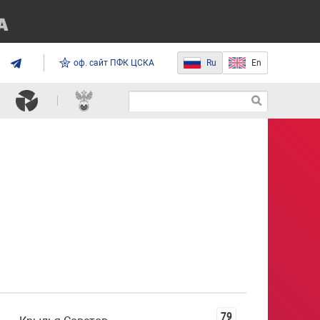
оф. сайт ПФК ЦСКА
Ru
En
79