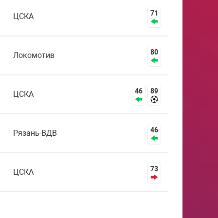
71
ЦСКА
80
Локомотив
46
89
ЦСКА
46
Рязань-ВДВ
73
ЦСКА