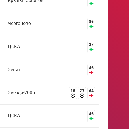
Крылья Советов
86
Чертаново
27
ЦСКА
46
Зенит
16
27
64
Звезда-2005
46
ЦСКА