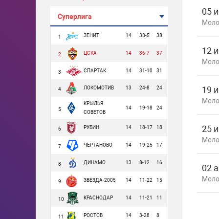
05 
Суперлига
Моло
ЗЕНИТ
14
38-5
38
1
12 
ЦСКА
14
36-7
37
2
Моло
СПАРТАК
14
31-10
31
3
19 
ЛОКОМОТИВ
13
24-8
24
4
Моло
КРЫЛЬЯ
14
19-18
24
5
СОВЕТОВ
25 
РУБИН
14
18-17
18
6
Моло
ЧЕРТАНОВО
14
19-25
17
7
ДИНАМО
13
8-12
16
8
02 а
Моло
ЗВЕЗДА-2005
14
11-22
15
9
КРАСНОДАР
14
11-21
11
10
РОСТОВ
14
3-28
8
11