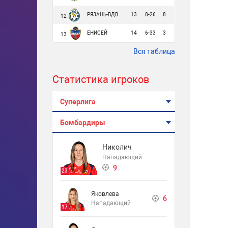
РЯЗАНЬ-ВДВ
13
8-26
8
12
ЕНИСЕЙ
14
6-33
3
13
Вся таблица
Статистика игроков
Суперлига
Бомбардиры
Николич
Нападающий
9
23
Яковлева
6
Нападающий
17