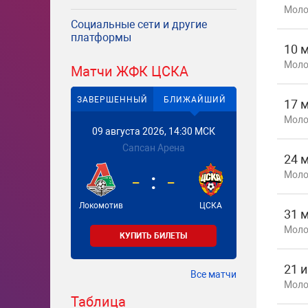
Моло
Социальные сети и другие
платформы
10 
Моло
Матчи ЖФК ЦСКА
ЗАВЕРШЕННЫЙ
БЛИЖАЙШИЙ
17 
Моло
09 августа 2026, 14:30 МСК
Сапсан Арена
24 
-
-
Моло
Локомотив
ЦСКА
31 
Моло
КУПИТЬ БИЛЕТЫ
21 
Все матчи
Моло
Таблица