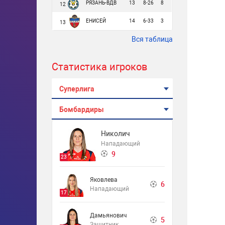
РЯЗАНЬ-ВДВ
13
8-26
8
12
ЕНИСЕЙ
14
6-33
3
13
Вся таблица
Статистика игроков
Суперлига
Бомбардиры
Николич
Нападающий
9
23
Яковлева
6
Нападающий
17
Дамьянович
5
Защитник