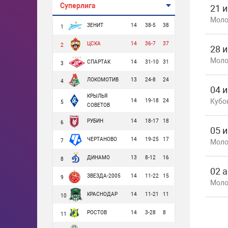
Суперлига
21 
Моло
ЗЕНИТ
14
38-5
38
1
ЦСКА
14
36-7
37
2
28 
Моло
СПАРТАК
14
31-10
31
3
ЛОКОМОТИВ
13
24-8
24
4
04 
КРЫЛЬЯ
Кубо
14
19-18
24
5
СОВЕТОВ
РУБИН
14
18-17
18
6
05 
ЧЕРТАНОВО
14
19-25
17
7
Моло
ДИНАМО
13
8-12
16
8
02 а
ЗВЕЗДА-2005
14
11-22
15
9
Моло
КРАСНОДАР
14
11-21
11
10
РОСТОВ
14
3-28
8
11