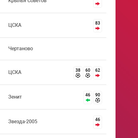
Крылья Советов
83
ЦСКА
Чертаново
38
60
62
ЦСКА
46
90
Зенит
46
Звезда-2005