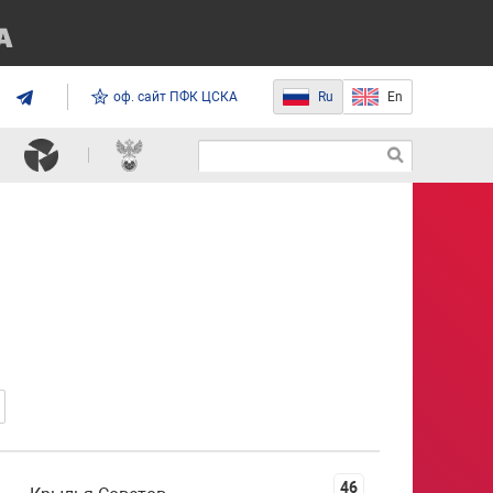
оф. сайт ПФК ЦСКА
Ru
En
46