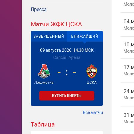
Моло
Пресса
04 
Матчи ЖФК ЦСКА
Моло
ЗАВЕРШЕННЫЙ
БЛИЖАЙШИЙ
10 
09 августа 2026, 14:30 МСК
Моло
Сапсан Арена
17 
-
-
Моло
Локомотив
ЦСКА
24 
КУПИТЬ БИЛЕТЫ
Моло
Все матчи
31 
Моло
Таблица