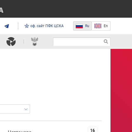
оф. сайт ПФК ЦСКА
Ru
En
16