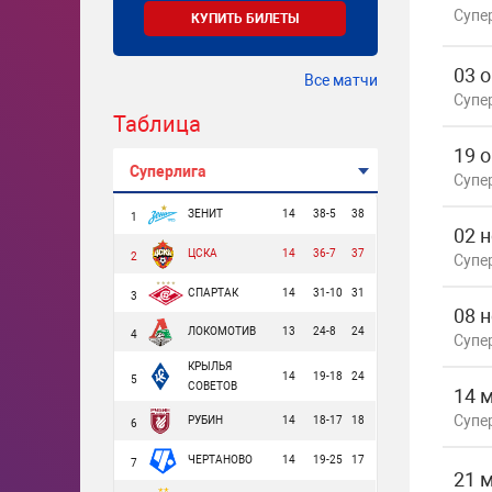
Супе
КУПИТЬ БИЛЕТЫ
03 
Все матчи
Супе
Таблица
19 
Суперлига
Супе
ЗЕНИТ
14
38-5
38
1
02 
ЦСКА
14
36-7
37
2
Супе
СПАРТАК
14
31-10
31
3
08 
ЛОКОМОТИВ
13
24-8
24
4
Супе
КРЫЛЬЯ
14
19-18
24
5
СОВЕТОВ
14 
Супе
РУБИН
14
18-17
18
6
ЧЕРТАНОВО
14
19-25
17
7
21 