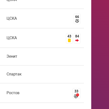
66
ЦСКА
43
84
ЦСКА
Зенит
Спартак
33
Ростов