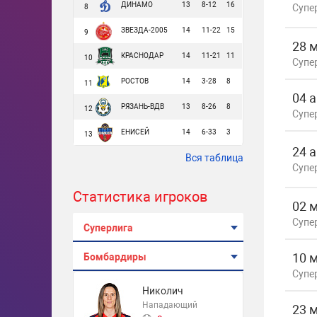
ДИНАМО
13
8-12
16
Супе
8
ЗВЕЗДА-2005
14
11-22
15
9
28 
КРАСНОДАР
14
11-21
11
10
Супе
РОСТОВ
14
3-28
8
11
04 
РЯЗАНЬ-ВДВ
13
8-26
8
12
Супе
ЕНИСЕЙ
14
6-33
3
13
24 
Вся таблица
Супе
Статистика игроков
02 
Супе
Суперлига
10 
Бомбардиры
Супе
Николич
Нападающий
23 