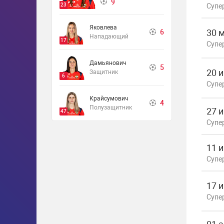
9
23
Супе
Яковлева
30 
6
Нападающий
17
Супе
Дамьянович
5
20 
Защитник
6
Супе
Крайсумович
4
Полузащитник
27 
47
Супе
11 
Супе
17 
Супе